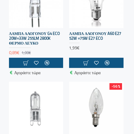
λύσεις φωτισμού για κάθε ανάγκη, με αντοχή και υψηλή
απόδοση.</p>
ΛΆΜΠΑ ΑΛΟΓΌΝΟΥ G4 ECO
ΛΑΜΠΑ ΑΛΟΓΟΝΟΥ A60 E27
20W=33W 255LM 2800K
52W =75W E27 ECO
ΘΕΡΜΌ ΛΕΥΚΌ
1,99€
0,89€
1,00€
Αγοράστε τώρα
Αγοράστε τώρα
-56 %