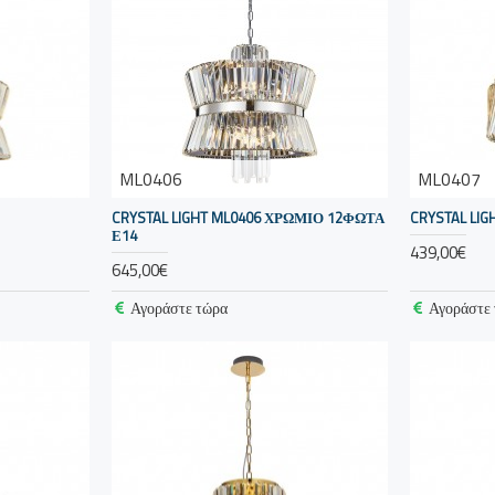
ML0406
ML0407
CRYSTAL LIGHT ML0406 ΧΡΩΜΙΟ 12ΦΩΤΑ
CRYSTAL LIG
Ε14
439,00€
645,00€
Αγοράστε τώρα
Αγοράστε