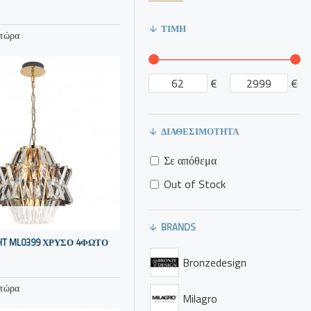
ΤΙΜΉ
 τώρα
€
€
ΔΙΑΘΕΣΙΜΌΤΗΤΑ
Σε απόθεμα
Out of Stock
BRANDS
GHT ML0399 ΧΡΥΣΟ 4ΦΩΤΟ
Bronzedesign
 τώρα
Milagro