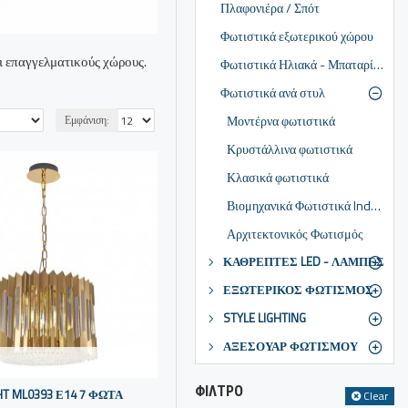
Πλαφονιέρα / Σπότ
Φωτιστικά εξωτερικού χώρου
ι επαγγελματικούς χώρους.
Φωτιστικά Ηλιακά - Μπαταρίας
Φωτιστικά ανά στυλ
Μοντέρνα φωτιστικά
Εμφάνιση:
Κρυστάλλινα φωτιστικά
Κλασικά φωτιστικά
Βιομηχανικά Φωτιστικά Industrial / Vintage
Αρχιτεκτονικός Φωτισμός
ΚΑΘΡΕΠΤΕΣ LED - ΛΑΜΠΕΣ
ΕΞΩΤΕΡΙΚΟΣ ΦΩΤΙΣΜΟΣ
STYLE LIGHTING
ΑΞΕΣΟΥΑΡ ΦΩΤΙΣΜΟΥ
ΦΊΛΤΡΟ
HT ML0393 Ε14 7 ΦΩΤΑ
Clear