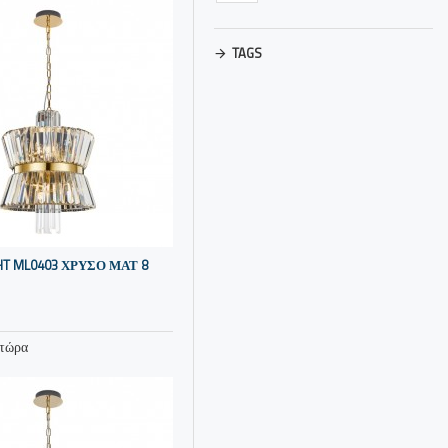
TAGS
GHT ML0403 ΧΡΥΣΟ ΜΑΤ 8
 τώρα