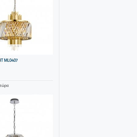
HT ML0407
 τώρα