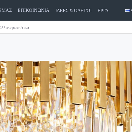
 ΕΜΑΣ
ΕΠΙΚΟΙΝΩΝΙΑ
ΙΔΈΕΣ & ΟΔΗΓΟΊ
ΈΡΓΑ
λλινα φωτιστικά