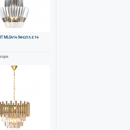
HT ML0414 9ΦΩΤΑ Ε14
 τώρα