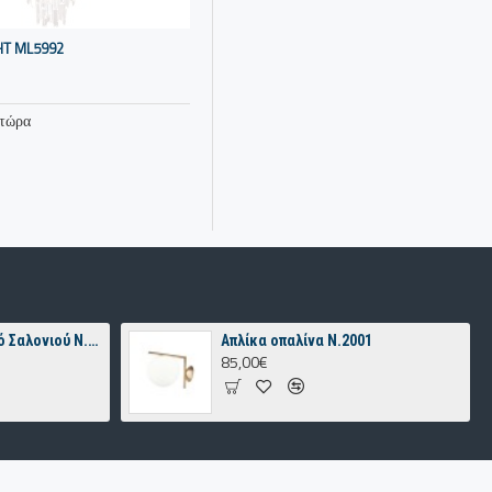
HT ML5992
 τώρα
Κρεμαστό Φωτιστικό Σαλονιού N.100 – Οξυντέ Πολύφωτο με Οπάλινες Μπάλες
Απλίκα οπαλίνα Ν.2001
85,00€