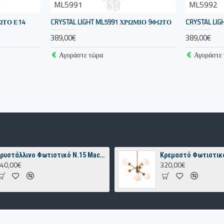
ML5991
ML5992
ΦΩΤΟ Ε14
CRYSTAL LIGHT ML5991 ΧΡΏΜΙΟ 9ΦΩΤΟ
CRYSTAL LIG
389,00€
389,00€
Αγοράστε τώρα
Αγοράστε
Κρυστάλλινο Φωτιστικό Ν.15 Macedonia
40,00€
320,00€